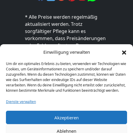
* Alle Preise werden regelmäßig
aktualisiert werden. Trotz
sorgfältiger Pflege kann es
vorkommen, dass Preisänderungen
oder Fehler auftreten. Der
Einwilligung verwalten
endgültige Preis sowie die
Verfügbarkeit des Produkts sind
Um dir ein optimales Erlebnis zu bieten, verwenden wir Technologien wie
ausschließlich im jeweiligen Online-
Cookies, um Geräteinformationen zu speichern und/oder darauf
Shop des Anbieters verbindlich. Bitte
zuzugreifen. Wenn du diesen Technologien zustimmst, können wir Daten
wie das Surfverhalten oder eindeutige IDs auf dieser Website
überprüfe den Preis vor dem Kauf
verarbeiten. Wenn du deine Einwillligung nicht erteilst oder zurückziehst,
direkt beim Händler.
können bestimmte Merkmale und Funktionen beeinträchtigt werden.
Dienste verwalten
Akzeptieren
© 2026 GeschenkeFinden.com. Alle Rechte
vorbehalten.
Ablehnen