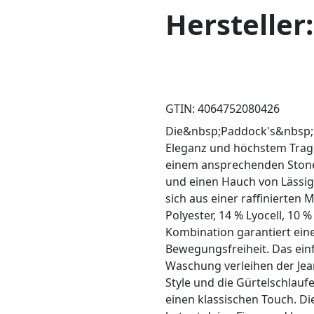
Herstelle
GTIN: 4064752080426
Die&nbsp;Paddock's&nbsp;Pa
Eleganz und höchstem Trage
einem ansprechenden Stone S
und einen Hauch von Lässigk
sich aus einer raffinierte
Polyester, 14 % Lyocell, 10 
Kombination garantiert ei
Bewegungsfreiheit. Das ein
Waschung verleihen der Jea
Style und die Gürtelschlau
einen klassischen Touch. D