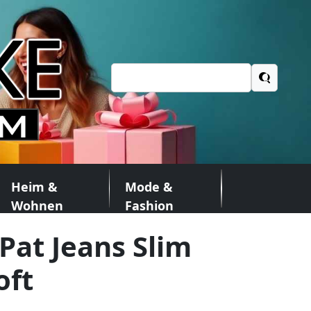
Suchen
nach:
Heim &
Mode &
Wohnen
Fashion
Pat Jeans Slim
oft