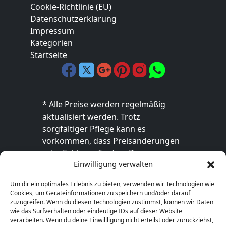
Cookie-Richtlinie (EU)
Datenschutzerklärung
Impressum
Kategorien
Startseite
* Alle Preise werden regelmäßig
aktualisiert werden. Trotz
sorgfältiger Pflege kann es
vorkommen, dass Preisänderungen
oder Fehler auftreten. Der
Einwilligung verwalten
endgültige Preis sowie die
Verfügbarkeit des Produkts sind
Um dir ein optimales Erlebnis zu bieten, verwenden wir Technologien wie
ausschließlich im jeweiligen Online-
Cookies, um Geräteinformationen zu speichern und/oder darauf
Shop des Anbieters verbindlich. Bitte
zuzugreifen. Wenn du diesen Technologien zustimmst, können wir Daten
wie das Surfverhalten oder eindeutige IDs auf dieser Website
überprüfe den Preis vor dem Kauf
verarbeiten. Wenn du deine Einwillligung nicht erteilst oder zurückziehst,
direkt beim Händler.