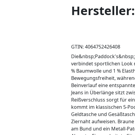
Herstelle
GTIN: 4064752426408
Die&nbsp;Paddock's&nbsp;J
verbindet sportlichen Look
% Baumwolle und 1 % Elasth
Bewegungsfreiheit, während
Beinverlauf eine entspannte
Jeans in Überlänge sitzt zw
Reißverschluss sorgt für ei
kommt im klassischen 5-Pock
Geldtasche und Gesäßtasche
Ziernaht aufweisen. Braune
am Bund und ein Metall-Pa