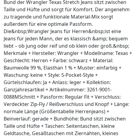
Bund der Wrangler Texas Stretch Jeans sitzt zwischen
Taille und Hüfte und sorgt für Komfort. Der angenehm
zu tragende und funktionale Material-Mix sorgt
außerdem für eine optimale Passform.
Die&nbsp;Wrangler Jeans für Herren&nbsp;ist eine
Jeans für jeden Mann, der es klassisch &amp; bequem
liebt – ob jung oder reif und ob klein oder groß.&nbsp;
Merkmale + Hersteller: Wrangler + Modellname: Texas +
Geschlecht: Herren + Farbe: schwarz + Material:
Baumwolle 99 %, Elasthan 1 % + Muster: einfarbig +
Waschung: keine + Style: 5-Pocket-Style +
Gürtelschlaufen: Ja + Anlass: leger + Kollektion:
Ganzjahresartikel + Artikelnummer: 3261-9001-
0088MSchnitt + Passform: Regular Fit + Verschluss:
Verdeckter Zip-Fly / Reißverschluss und Knopf + Länge:
normale Länge (Größentabelle Herrenjeans) +
Beinverlauf: gerade + Bundhöhe: Bund sitzt zwischen
Taille und Hüfte + Taschen: Seitentaschen, kleine
Geldtasche, Gesäßtaschen mit Ziernähten, kleines