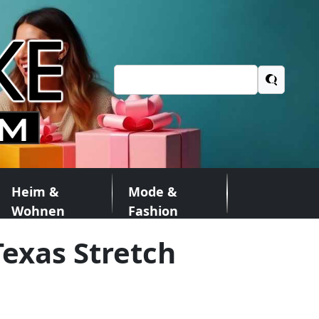
Suchen
nach:
Heim &
Mode &
Wohnen
Fashion
exas Stretch