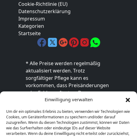
Cookie-Richtlinie (EU)
Datenschutzerklärung
Impressum
Kategorien
Startseite
* Alle Preise werden regelmäßig
aktualisiert werden. Trotz
sorgfältiger Pflege kann es
vorkommen, dass Preisänderungen
oder Fehler auftreten. Der
Einwilligung verwalten
endgültige Preis sowie die
Verfügbarkeit des Produkts sind
Um dir ein optimales Erlebnis zu bieten, verwenden wir Technologien wie
ausschließlich im jeweiligen Online-
Cookies, um Geräteinformationen zu speichern und/oder darauf
Shop des Anbieters verbindlich. Bitte
zuzugreifen. Wenn du diesen Technologien zustimmst, können wir Daten
wie das Surfverhalten oder eindeutige IDs auf dieser Website
überprüfe den Preis vor dem Kauf
verarbeiten. Wenn du deine Einwillligung nicht erteilst oder zurückziehst,
direkt beim Händler.