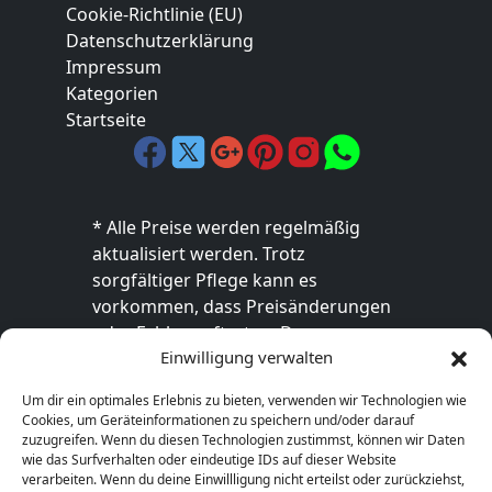
Cookie-Richtlinie (EU)
Datenschutzerklärung
Impressum
Kategorien
Startseite
* Alle Preise werden regelmäßig
aktualisiert werden. Trotz
sorgfältiger Pflege kann es
vorkommen, dass Preisänderungen
oder Fehler auftreten. Der
Einwilligung verwalten
endgültige Preis sowie die
Verfügbarkeit des Produkts sind
Um dir ein optimales Erlebnis zu bieten, verwenden wir Technologien wie
ausschließlich im jeweiligen Online-
Cookies, um Geräteinformationen zu speichern und/oder darauf
Shop des Anbieters verbindlich. Bitte
zuzugreifen. Wenn du diesen Technologien zustimmst, können wir Daten
wie das Surfverhalten oder eindeutige IDs auf dieser Website
überprüfe den Preis vor dem Kauf
verarbeiten. Wenn du deine Einwillligung nicht erteilst oder zurückziehst,
direkt beim Händler.