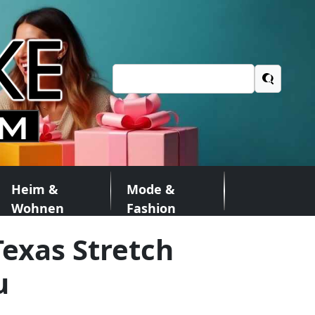
Suchen
nach:
Heim &
Mode &
Wohnen
Fashion
exas Stretch
u