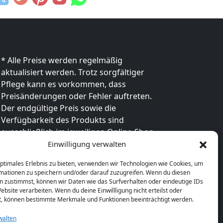
* Alle Preise werden regelmäßig
aktualisiert werden. Trotz sorgfältiger
Pflege kann es vorkommen, dass
Preisänderungen oder Fehler auftreten.
Der endgültige Preis sowie die
Verfügbarkeit des Produkts sind
ausschließlich im jeweiligen Online-Shop
des Anbieters verbindlich. Bitte
Einwilligung verwalten
überprüfe den Preis vor dem Kauf direkt
optimales Erlebnis zu bieten, verwenden wir Technologien wie Cookies, um
beim Händler.
mationen zu speichern und/oder darauf zuzugreifen. Wenn du diesen
n zustimmst, können wir Daten wie das Surfverhalten oder eindeutige IDs
ebsite verarbeiten. Wenn du deine Einwillligung nicht erteilst oder
t, können bestimmte Merkmale und Funktionen beeinträchtigt werden.
walten