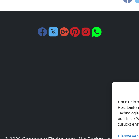
Um dir ein 
Geräteinfor
Technologie
auf dieser W
zurückziehs
Dienste ver