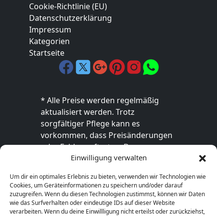
Cookie-Richtlinie (EU)
Datenschutzerklärung
Impressum
Kategorien
Startseite
* Alle Preise werden regelmäßig
aktualisiert werden. Trotz
sorgfältiger Pflege kann es
vorkommen, dass Preisänderungen
oder Fehler auftreten. Der
Einwilligung verwalten
endgültige Preis sowie die
Verfügbarkeit des Produkts sind
Um dir ein optimales Erlebnis zu bieten, verwenden wir Technologien wie
ausschließlich im jeweiligen Online-
Cookies, um Geräteinformationen zu speichern und/oder darauf
Shop des Anbieters verbindlich. Bitte
zuzugreifen. Wenn du diesen Technologien zustimmst, können wir Daten
wie das Surfverhalten oder eindeutige IDs auf dieser Website
überprüfe den Preis vor dem Kauf
verarbeiten. Wenn du deine Einwillligung nicht erteilst oder zurückziehst,
direkt beim Händler.