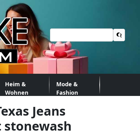
Suchen
nach:
Heim &
Mode &
Wohnen
Fashion
exas Jeans
t stonewash