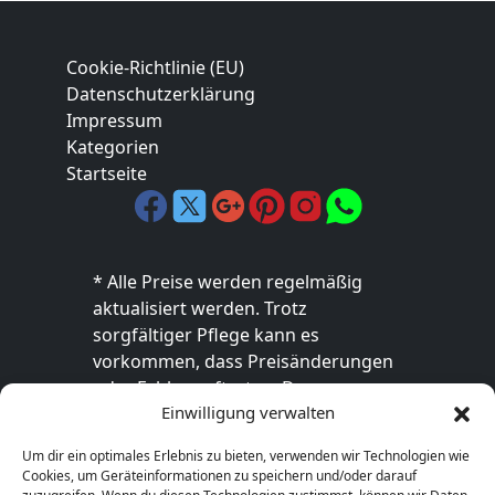
Cookie-Richtlinie (EU)
Datenschutzerklärung
Impressum
Kategorien
Startseite
* Alle Preise werden regelmäßig
aktualisiert werden. Trotz
sorgfältiger Pflege kann es
vorkommen, dass Preisänderungen
oder Fehler auftreten. Der
Einwilligung verwalten
endgültige Preis sowie die
Verfügbarkeit des Produkts sind
Um dir ein optimales Erlebnis zu bieten, verwenden wir Technologien wie
ausschließlich im jeweiligen Online-
Cookies, um Geräteinformationen zu speichern und/oder darauf
Shop des Anbieters verbindlich. Bitte