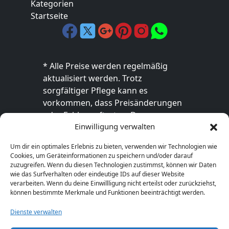
Kategorien
Startseite
* Alle Preise werden regelmäßig
aktualisiert werden. Trotz
sorgfältiger Pflege kann es
vorkommen, dass Preisänderungen
oder Fehler auftreten. Der
Einwilligung verwalten
endgültige Preis sowie die
Verfügbarkeit des Produkts sind
Um dir ein optimales Erlebnis zu bieten, verwenden wir Technologien wie
ausschließlich im jeweiligen Online-
Cookies, um Geräteinformationen zu speichern und/oder darauf
Shop des Anbieters verbindlich. Bitte
zuzugreifen. Wenn du diesen Technologien zustimmst, können wir Daten
wie das Surfverhalten oder eindeutige IDs auf dieser Website
überprüfe den Preis vor dem Kauf
verarbeiten. Wenn du deine Einwillligung nicht erteilst oder zurückziehst,
direkt beim Händler.
können bestimmte Merkmale und Funktionen beeinträchtigt werden.
Dienste verwalten