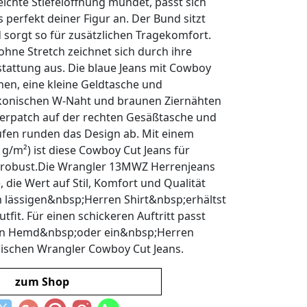
leichte Stiefelöffnung mündet, passt sich
 perfekt deiner Figur an. Der Bund sitzt
sorgt so für zusätzlichen Tragekomfort.
hne Stretch zeichnet sich durch ihre
sstattung aus. Die blaue Jeans mit Cowboy
hen, eine kleine Geldtasche und
ikonischen W-Naht und braunen Ziernähten
derpatch auf der rechten Gesäßtasche und
ufen runden das Design ab. Mit einem
 g/m²) ist diese Cowboy Cut Jeans für
d robust.Die Wrangler 13MWZ Herrenjeans
e, die Wert auf Stil, Komfort und Qualität
m lässigen&nbsp;Herren Shirt&nbsp;erhältst
tfit. Für einen schickeren Auftritt passt
en Hemd&nbsp;oder ein&nbsp;Herren
sischen Wrangler Cowboy Cut Jeans.
zum Shop