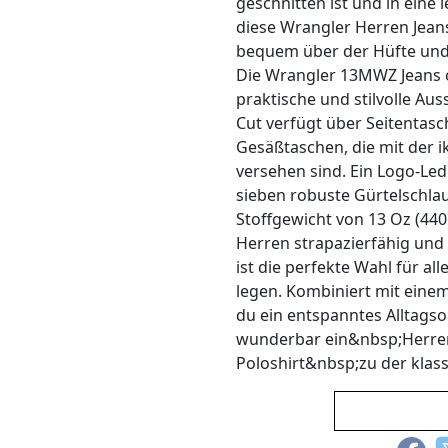
geschnitten ist und in eine 
diese Wrangler Herren Jeans
bequem über der Hüfte und 
Die Wrangler 13MWZ Jeans o
praktische und stilvolle Au
Cut verfügt über Seitentasc
Gesäßtaschen, die mit der 
versehen sind. Ein Logo-Le
sieben robuste Gürtelschla
Stoffgewicht von 13 Oz (440
Herren strapazierfähig un
ist die perfekte Wahl für all
legen. Kombiniert mit eine
du ein entspanntes Alltagsou
wunderbar ein&nbsp;Herr
Poloshirt&nbsp;zu der klas