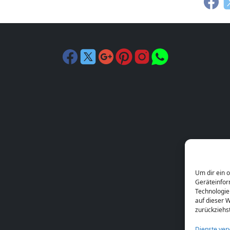
Um dir ein 
Geräteinfor
Technologie
auf dieser W
zurückziehs
Dienste ver