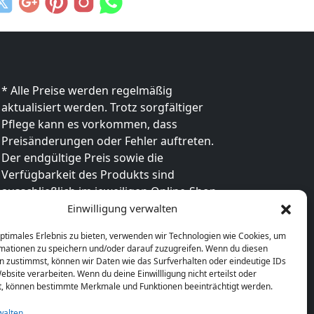
* Alle Preise werden regelmäßig
aktualisiert werden. Trotz sorgfältiger
Pflege kann es vorkommen, dass
Preisänderungen oder Fehler auftreten.
Der endgültige Preis sowie die
Verfügbarkeit des Produkts sind
ausschließlich im jeweiligen Online-Shop
des Anbieters verbindlich. Bitte
Einwilligung verwalten
überprüfe den Preis vor dem Kauf direkt
optimales Erlebnis zu bieten, verwenden wir Technologien wie Cookies, um
beim Händler.
mationen zu speichern und/oder darauf zuzugreifen. Wenn du diesen
n zustimmst, können wir Daten wie das Surfverhalten oder eindeutige IDs
ebsite verarbeiten. Wenn du deine Einwillligung nicht erteilst oder
t, können bestimmte Merkmale und Funktionen beeinträchtigt werden.
walten