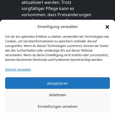
aktualisiert werden. Trotz
sorgfältiger Pflege kann es
vorkommen, dass Preisänderungen
oder Fehler auftreten. Der
Einwilligung verwalten
endgültige Preis sowie die
Verfügbarkeit des Produkts sind
Um dir ein optimales Erlebnis zu bieten, verwenden wir Technologien wie
ausschließlich im jeweiligen Online-
Cookies, um Geräteinformationen zu speichern und/oder darauf
Shop des Anbieters verbindlich. Bitte
zuzugreifen. Wenn du diesen Technologien zustimmst, können wir Daten
wie das Surfverhalten oder eindeutige IDs auf dieser Website
überprüfe den Preis vor dem Kauf
verarbeiten. Wenn du deine Einwillligung nicht erteilst oder zurückziehst,
direkt beim Händler.
können bestimmte Merkmale und Funktionen beeinträchtigt werden.
Dienste verwalten
Akzeptieren
© 2026 GeschenkeFinden.com. Alle Rechte
vorbehalten.
Ablehnen
Einstellungen ansehen