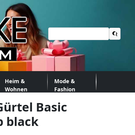
Suchen
nach:
Heim &
Mode &
Wohnen
Fashion
ürtel Basic
p black