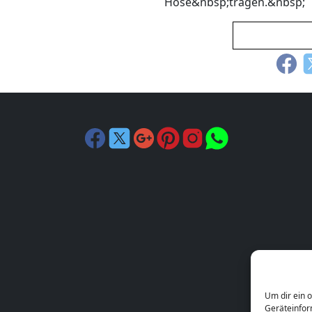
Hose&nbsp;tragen.&nbsp;
Um dir ein 
Geräteinfor