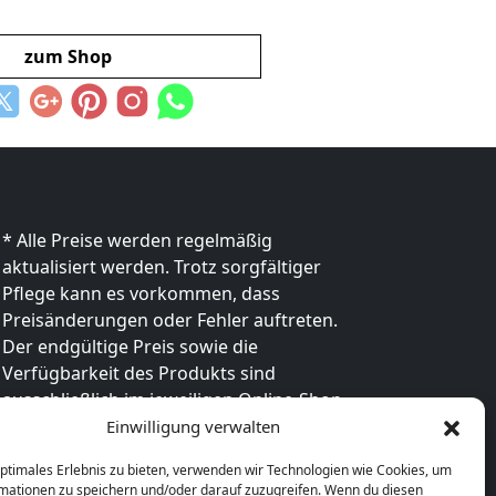
zum Shop
* Alle Preise werden regelmäßig
aktualisiert werden. Trotz sorgfältiger
Pflege kann es vorkommen, dass
Preisänderungen oder Fehler auftreten.
Der endgültige Preis sowie die
Verfügbarkeit des Produkts sind
ausschließlich im jeweiligen Online-Shop
des Anbieters verbindlich. Bitte
Einwilligung verwalten
überprüfe den Preis vor dem Kauf direkt
optimales Erlebnis zu bieten, verwenden wir Technologien wie Cookies, um
beim Händler.
mationen zu speichern und/oder darauf zuzugreifen. Wenn du diesen