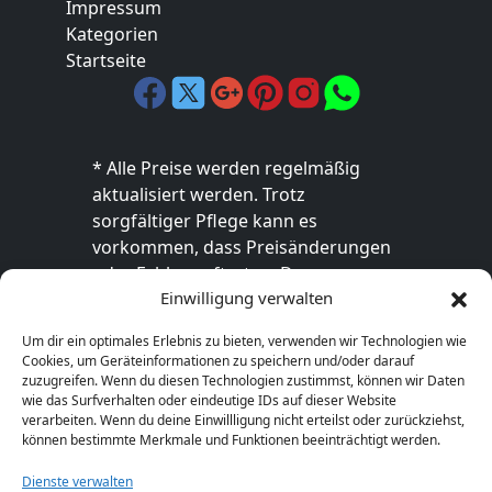
Impressum
Kategorien
Startseite
* Alle Preise werden regelmäßig
aktualisiert werden. Trotz
sorgfältiger Pflege kann es
vorkommen, dass Preisänderungen
oder Fehler auftreten. Der
Einwilligung verwalten
endgültige Preis sowie die
Verfügbarkeit des Produkts sind
Um dir ein optimales Erlebnis zu bieten, verwenden wir Technologien wie
ausschließlich im jeweiligen Online-
Cookies, um Geräteinformationen zu speichern und/oder darauf
Shop des Anbieters verbindlich. Bitte
zuzugreifen. Wenn du diesen Technologien zustimmst, können wir Daten
wie das Surfverhalten oder eindeutige IDs auf dieser Website
überprüfe den Preis vor dem Kauf
verarbeiten. Wenn du deine Einwillligung nicht erteilst oder zurückziehst,
direkt beim Händler.
können bestimmte Merkmale und Funktionen beeinträchtigt werden.
Dienste verwalten