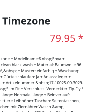
: Timezone
79.95 *
mezone + Modellname:&nbsp;Enya +
 clean black wash + Material: Baumwolle 96
 %,&nbsp; + Muster: einfarbig + Waschung:
 + Gürtelschlaufen: Ja + Anlass: leger +
kel + Artikelnummer:&nbsp;17-10025-00-3029-
;Slim Fit + Verschluss: Verdeckter Zip-Fly /
 Länge: Normale Länge + Beinverlauf:
ittlere Leibhöhe+ Taschen: Seitentaschen,
aschen mit ZiernähtenWasch &amp;