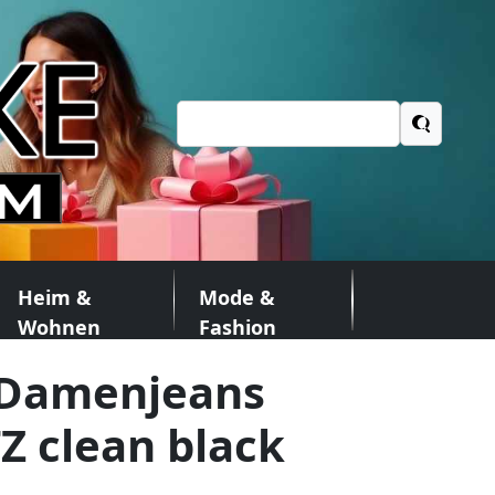
Suchen
nach:
Heim &
Mode &
Wohnen
Fashion
 Damenjeans
Z clean black