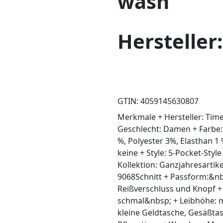
wash
Hersteller
GTIN: 4059145630807
Merkmale + Hersteller: Ti
Geschlecht: Damen + Farbe:
%, Polyester 3%, Elasthan 1
keine + Style: 5-Pocket-Style
Kollektion: Ganzjahresarti
9068Schnitt + Passform:&nbsp
Reißverschluss und Knopf +
schmal&nbsp; + Leibhöhe: m
kleine Geldtasche, Gesäßt