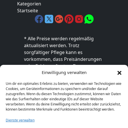
Kategorien
Startseite
* Alle Preise werden regelmäßig
aktualisiert werden. Trotz
sorgfältiger Pflege kann es
vorkommen, dass Preisänderungen
oder Fehler auftreten. Der
Einwilligung verwalten
endgültige Preis sowie die
Verfügbarkeit des Produkts sind
Um dir ein optimales Erlebnis zu bieten, verwenden wir Technologien wie
ausschließlich im jeweiligen Online-
Cookies, um Geräteinformationen zu speichern und/oder darauf
Shop des Anbieters verbindlich. Bitte
zuzugreifen. Wenn du diesen Technologien zustimmst, können wir Daten
wie das Surfverhalten oder eindeutige IDs auf dieser Website
überprüfe den Preis vor dem Kauf
verarbeiten. Wenn du deine Einwillligung nicht erteilst oder zurückziehst,
direkt beim Händler.
können bestimmte Merkmale und Funktionen beeinträchtigt werden.
Dienste verwalten