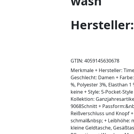
wash
Hersteller
GTIN: 4059145630678
Merkmale + Hersteller: Ti
Geschlecht: Damen + Farbe:
%, Polyester 3%, Elasthan 1
keine + Style: 5-Pocket-Style
Kollektion: Ganzjahresarti
9068Schnitt + Passform:&nbsp
Reißverschluss und Knopf +
schmal&nbsp; + Leibhöhe: m
kleine Geldtasche, Gesäßt