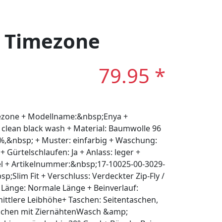
: Timezone
79.95 *
mezone + Modellname:&nbsp;Enya +
 clean black wash + Material: Baumwolle 96
 %,&nbsp; + Muster: einfarbig + Waschung:
 + Gürtelschlaufen: Ja + Anlass: leger +
kel + Artikelnummer:&nbsp;17-10025-00-3029-
;Slim Fit + Verschluss: Verdeckter Zip-Fly /
 Länge: Normale Länge + Beinverlauf:
ittlere Leibhöhe+ Taschen: Seitentaschen,
aschen mit ZiernähtenWasch &amp;