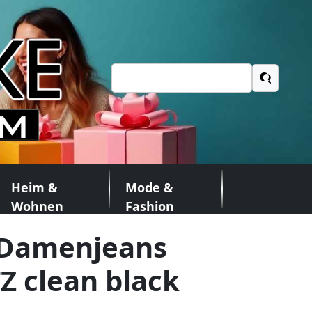
Suchen
nach:
Heim &
Mode &
Wohnen
Fashion
 Damenjeans
Z clean black