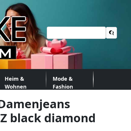
Suchen
nach:
Heim &
Mode &
Wohnen
Fashion
 Damenjeans
TZ black diamond