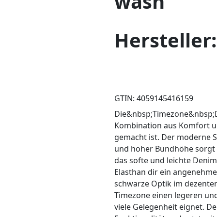
wash
Hersteller
GTIN: 4059145416159
Die&nbsp;Timezone&nbsp;Da
Kombination aus Komfort und
gemacht ist. Der moderne Sl
und hoher Bundhöhe sorgt f
das softe und leichte Deni
Elasthan dir ein angenehmes
schwarze Optik im dezenten
Timezone einen legeren und v
viele Gelegenheit eignet. De