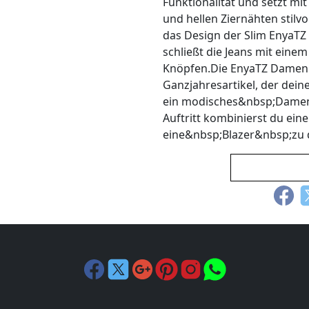
Funktionalität und setzt mi
und hellen Ziernähten stilv
das Design der Slim EnyaT
schließt die Jeans mit eine
Knöpfen.Die EnyaTZ Damen J
Ganzjahresartikel, der dein
ein modisches&nbsp;Damen 
Auftritt kombinierst du e
eine&nbsp;Blazer&nbsp;zu 