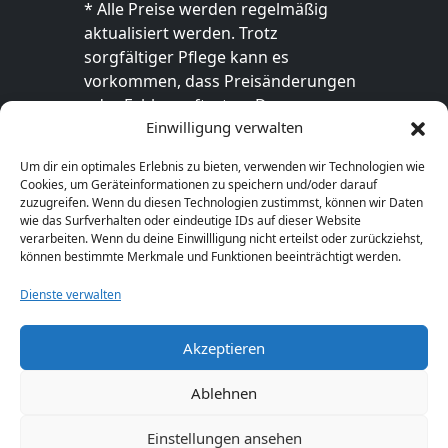
* Alle Preise werden regelmäßig
aktualisiert werden. Trotz
sorgfältiger Pflege kann es
vorkommen, dass Preisänderungen
oder Fehler auftreten. Der
Einwilligung verwalten
endgültige Preis sowie die
Verfügbarkeit des Produkts sind
Um dir ein optimales Erlebnis zu bieten, verwenden wir Technologien wie
ausschließlich im jeweiligen Online-
Cookies, um Geräteinformationen zu speichern und/oder darauf
Shop des Anbieters verbindlich. Bitte
zuzugreifen. Wenn du diesen Technologien zustimmst, können wir Daten
wie das Surfverhalten oder eindeutige IDs auf dieser Website
überprüfe den Preis vor dem Kauf
verarbeiten. Wenn du deine Einwillligung nicht erteilst oder zurückziehst,
direkt beim Händler.
können bestimmte Merkmale und Funktionen beeinträchtigt werden.
Dienste verwalten
Akzeptieren
© 2026 GeschenkeFinden.com. Alle Rechte
vorbehalten.
Ablehnen
Einstellungen ansehen