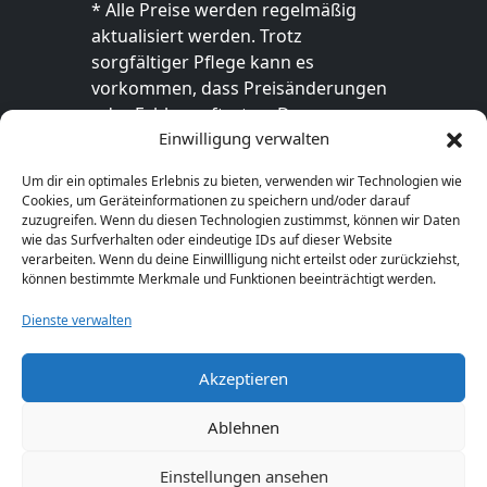
* Alle Preise werden regelmäßig
aktualisiert werden. Trotz
sorgfältiger Pflege kann es
vorkommen, dass Preisänderungen
oder Fehler auftreten. Der
Einwilligung verwalten
endgültige Preis sowie die
Verfügbarkeit des Produkts sind
Um dir ein optimales Erlebnis zu bieten, verwenden wir Technologien wie
ausschließlich im jeweiligen Online-
Cookies, um Geräteinformationen zu speichern und/oder darauf
Shop des Anbieters verbindlich. Bitte
zuzugreifen. Wenn du diesen Technologien zustimmst, können wir Daten
wie das Surfverhalten oder eindeutige IDs auf dieser Website
überprüfe den Preis vor dem Kauf
verarbeiten. Wenn du deine Einwillligung nicht erteilst oder zurückziehst,
direkt beim Händler.
können bestimmte Merkmale und Funktionen beeinträchtigt werden.
Dienste verwalten
Akzeptieren
© 2026 GeschenkeFinden.com. Alle Rechte
vorbehalten.
Ablehnen
Einstellungen ansehen