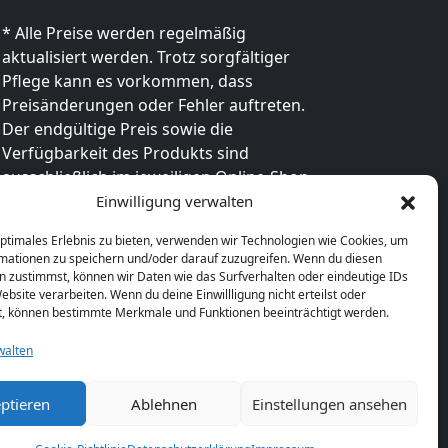
* Alle Preise werden regelmäßig
aktualisiert werden. Trotz sorgfältiger
Pflege kann es vorkommen, dass
Preisänderungen oder Fehler auftreten.
Der endgültige Preis sowie die
Verfügbarkeit des Produkts sind
ausschließlich im jeweiligen Online-Shop
des Anbieters verbindlich. Bitte
Einwilligung verwalten
überprüfe den Preis vor dem Kauf direkt
optimales Erlebnis zu bieten, verwenden wir Technologien wie Cookies, um
beim Händler.
mationen zu speichern und/oder darauf zuzugreifen. Wenn du diesen
n zustimmst, können wir Daten wie das Surfverhalten oder eindeutige IDs
ebsite verarbeiten. Wenn du deine Einwillligung nicht erteilst oder
t, können bestimmte Merkmale und Funktionen beeinträchtigt werden.
walten
ptieren
Ablehnen
Einstellungen ansehen