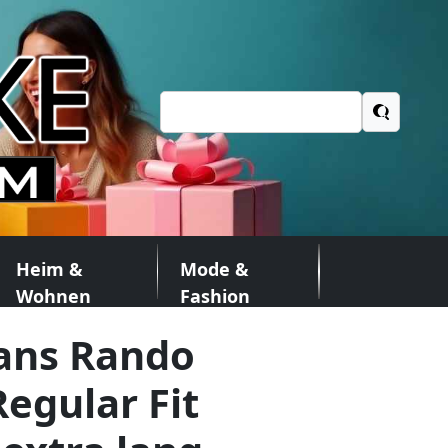
Suchen
nach:
Heim &
Mode &
Wohnen
Fashion
eans Rando
egular Fit