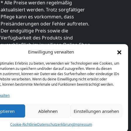
* Alle Preise werden regelmäßig
aktualisiert werden. Trotz sorgfältiger
Pflege kann es vorkommen, dass
Preisänderungen oder Fehler auftreten.
Der endgültige Preis sowie die
Verfügbarkeit des Produkts sind
ausschließlich im jeweiligen Online-Shop
des Anbieters verbindlich. Bitte
Einwilligung verwalten
überprüfe den Preis vor dem Kauf direkt
optimales Erlebnis zu bieten, verwenden wir Technologien wie Cookies, um
beim Händler.
mationen zu speichern und/oder darauf zuzugreifen. Wenn du diesen
n zustimmst, können wir Daten wie das Surfverhalten oder eindeutige IDs
ebsite verarbeiten. Wenn du deine Einwillligung nicht erteilst oder
t, können bestimmte Merkmale und Funktionen beeinträchtigt werden.
walten
ptieren
Ablehnen
Einstellungen ansehen
Cookie-Richtlinie
Datenschutzerklärung
Impressum