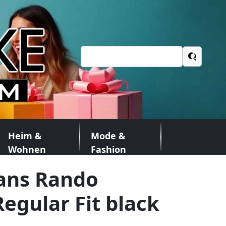
Suchen
nach:
Heim &
Mode &
Wohnen
Fashion
eans Rando
egular Fit black