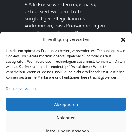
* Alle Preise werden regelmäßig
aktualisiert werden. Trotz
sorgfältiger Pflege kann es
vorkommen, dass Preisänderungen
oder Fehler auftreten. Der
Einwilligung verwalten
endgültige Preis sowie die
Verfügbarkeit des Produkts sind
Um dir ein optimales Erlebnis zu bieten, verwenden wir Technologien wie
ausschließlich im jeweiligen Online-
Cookies, um Geräteinformationen zu speichern und/oder darauf
Shop des Anbieters verbindlich. Bitte
zuzugreifen. Wenn du diesen Technologien zustimmst, können wir Daten
wie das Surfverhalten oder eindeutige IDs auf dieser Website
überprüfe den Preis vor dem Kauf
verarbeiten. Wenn du deine Einwillligung nicht erteilst oder zurückziehst,
direkt beim Händler.
können bestimmte Merkmale und Funktionen beeinträchtigt werden.
Dienste verwalten
Akzeptieren
© 2026 GeschenkeFinden.com. Alle Rechte
vorbehalten.
Ablehnen
Einstellungen ansehen