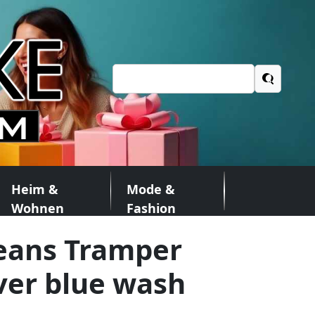
Suchen
nach:
Heim &
Mode &
Wohnen
Fashion
eans Tramper
iver blue wash