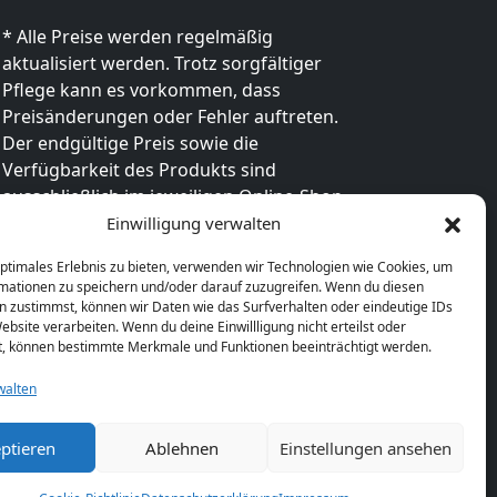
* Alle Preise werden regelmäßig
aktualisiert werden. Trotz sorgfältiger
Pflege kann es vorkommen, dass
Preisänderungen oder Fehler auftreten.
Der endgültige Preis sowie die
Verfügbarkeit des Produkts sind
ausschließlich im jeweiligen Online-Shop
des Anbieters verbindlich. Bitte
Einwilligung verwalten
überprüfe den Preis vor dem Kauf direkt
optimales Erlebnis zu bieten, verwenden wir Technologien wie Cookies, um
beim Händler.
mationen zu speichern und/oder darauf zuzugreifen. Wenn du diesen
n zustimmst, können wir Daten wie das Surfverhalten oder eindeutige IDs
ebsite verarbeiten. Wenn du deine Einwillligung nicht erteilst oder
t, können bestimmte Merkmale und Funktionen beeinträchtigt werden.
walten
ptieren
Ablehnen
Einstellungen ansehen