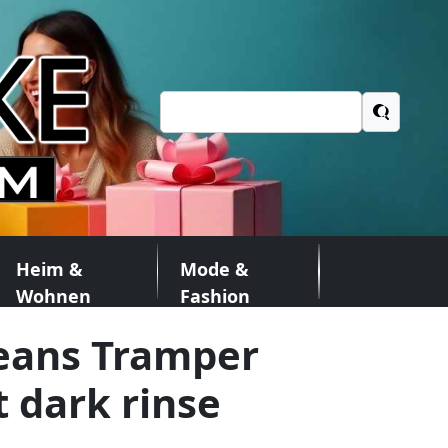
Suchen
nach:
Heim &
Mode &
Wohnen
Fashion
eans Tramper
t dark rinse