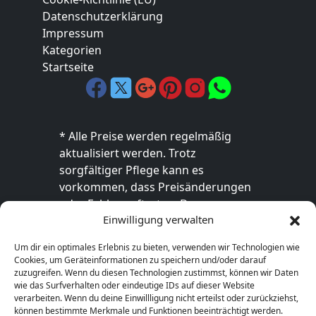
Datenschutzerklärung
Impressum
Kategorien
Startseite
* Alle Preise werden regelmäßig
aktualisiert werden. Trotz
sorgfältiger Pflege kann es
vorkommen, dass Preisänderungen
oder Fehler auftreten. Der
Einwilligung verwalten
endgültige Preis sowie die
Verfügbarkeit des Produkts sind
Um dir ein optimales Erlebnis zu bieten, verwenden wir Technologien wie
ausschließlich im jeweiligen Online-
Cookies, um Geräteinformationen zu speichern und/oder darauf
Shop des Anbieters verbindlich. Bitte
zuzugreifen. Wenn du diesen Technologien zustimmst, können wir Daten
wie das Surfverhalten oder eindeutige IDs auf dieser Website
überprüfe den Preis vor dem Kauf
verarbeiten. Wenn du deine Einwillligung nicht erteilst oder zurückziehst,
direkt beim Händler.
können bestimmte Merkmale und Funktionen beeinträchtigt werden.