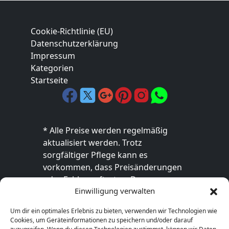
Cookie-Richtlinie (EU)
Datenschutzerklärung
Impressum
Kategorien
Startseite
* Alle Preise werden regelmäßig
aktualisiert werden. Trotz
sorgfältiger Pflege kann es
vorkommen, dass Preisänderungen
oder Fehler auftreten. Der
Einwilligung verwalten
endgültige Preis sowie die
Verfügbarkeit des Produkts sind
Um dir ein optimales Erlebnis zu bieten, verwenden wir Technologien wie
ausschließlich im jeweiligen Online-
Cookies, um Geräteinformationen zu speichern und/oder darauf
Shop des Anbieters verbindlich. Bitte