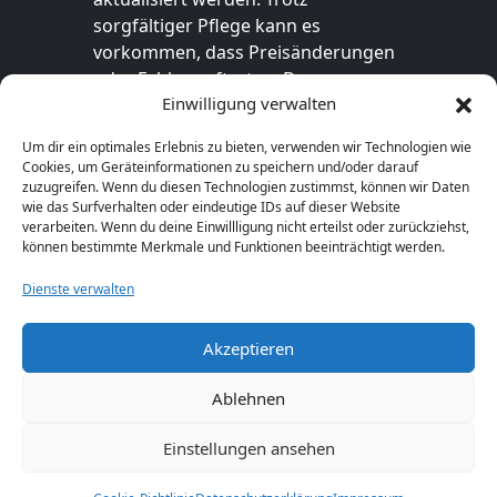
sorgfältiger Pflege kann es
vorkommen, dass Preisänderungen
oder Fehler auftreten. Der
Einwilligung verwalten
endgültige Preis sowie die
Verfügbarkeit des Produkts sind
Um dir ein optimales Erlebnis zu bieten, verwenden wir Technologien wie
ausschließlich im jeweiligen Online-
Cookies, um Geräteinformationen zu speichern und/oder darauf
Shop des Anbieters verbindlich. Bitte
zuzugreifen. Wenn du diesen Technologien zustimmst, können wir Daten
wie das Surfverhalten oder eindeutige IDs auf dieser Website
überprüfe den Preis vor dem Kauf
verarbeiten. Wenn du deine Einwillligung nicht erteilst oder zurückziehst,
direkt beim Händler.
können bestimmte Merkmale und Funktionen beeinträchtigt werden.
Dienste verwalten
Akzeptieren
© 2026 GeschenkeFinden.com. Alle Rechte
vorbehalten.
Ablehnen
Einstellungen ansehen