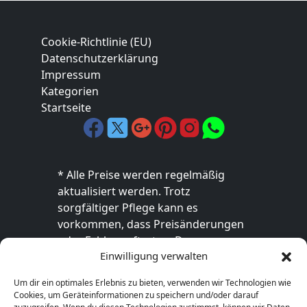
Cookie-Richtlinie (EU)
Datenschutzerklärung
Impressum
Kategorien
Startseite
* Alle Preise werden regelmäßig
aktualisiert werden. Trotz
sorgfältiger Pflege kann es
vorkommen, dass Preisänderungen
oder Fehler auftreten. Der
Einwilligung verwalten
endgültige Preis sowie die
Verfügbarkeit des Produkts sind
Um dir ein optimales Erlebnis zu bieten, verwenden wir Technologien wie
ausschließlich im jeweiligen Online-
Cookies, um Geräteinformationen zu speichern und/oder darauf
Shop des Anbieters verbindlich. Bitte