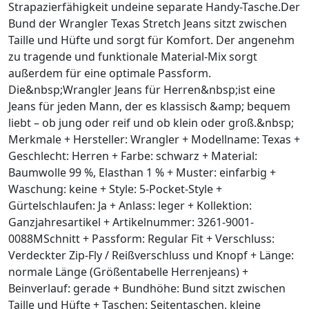
Strapazierfähigkeit undeine separate Handy-Tasche.Der
Bund der Wrangler Texas Stretch Jeans sitzt zwischen
Taille und Hüfte und sorgt für Komfort. Der angenehm
zu tragende und funktionale Material-Mix sorgt
außerdem für eine optimale Passform.
Die&nbsp;Wrangler Jeans für Herren&nbsp;ist eine
Jeans für jeden Mann, der es klassisch &amp; bequem
liebt – ob jung oder reif und ob klein oder groß.&nbsp;
Merkmale + Hersteller: Wrangler + Modellname: Texas +
Geschlecht: Herren + Farbe: schwarz + Material:
Baumwolle 99 %, Elasthan 1 % + Muster: einfarbig +
Waschung: keine + Style: 5-Pocket-Style +
Gürtelschlaufen: Ja + Anlass: leger + Kollektion:
Ganzjahresartikel + Artikelnummer: 3261-9001-
0088MSchnitt + Passform: Regular Fit + Verschluss:
Verdeckter Zip-Fly / Reißverschluss und Knopf + Länge:
normale Länge (Größentabelle Herrenjeans) +
Beinverlauf: gerade + Bundhöhe: Bund sitzt zwischen
Taille und Hüfte + Taschen: Seitentaschen, kleine