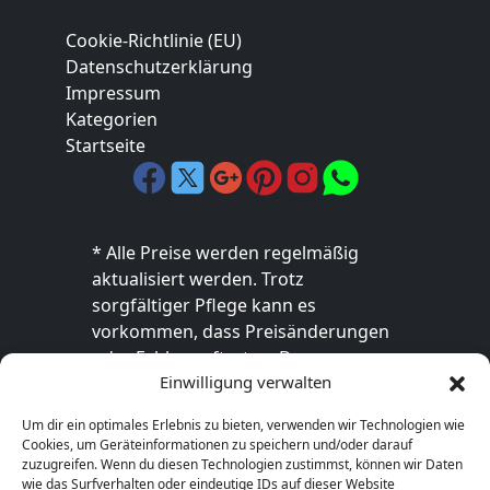
Cookie-Richtlinie (EU)
Datenschutzerklärung
Impressum
Kategorien
Startseite
* Alle Preise werden regelmäßig
aktualisiert werden. Trotz
sorgfältiger Pflege kann es
vorkommen, dass Preisänderungen
oder Fehler auftreten. Der
Einwilligung verwalten
endgültige Preis sowie die
Verfügbarkeit des Produkts sind
Um dir ein optimales Erlebnis zu bieten, verwenden wir Technologien wie
ausschließlich im jeweiligen Online-
Cookies, um Geräteinformationen zu speichern und/oder darauf
Shop des Anbieters verbindlich. Bitte
zuzugreifen. Wenn du diesen Technologien zustimmst, können wir Daten
wie das Surfverhalten oder eindeutige IDs auf dieser Website
überprüfe den Preis vor dem Kauf