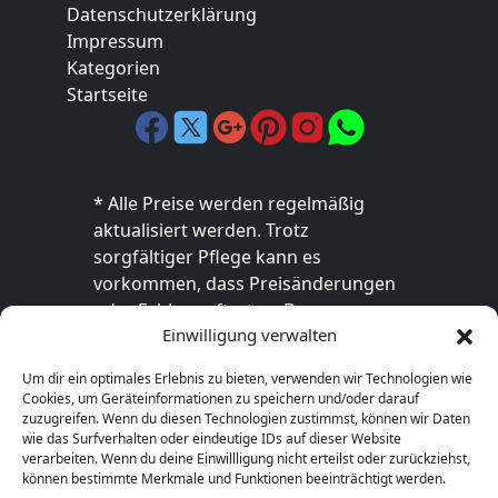
Datenschutzerklärung
Impressum
Kategorien
Startseite
* Alle Preise werden regelmäßig
aktualisiert werden. Trotz
sorgfältiger Pflege kann es
vorkommen, dass Preisänderungen
oder Fehler auftreten. Der
Einwilligung verwalten
endgültige Preis sowie die
Verfügbarkeit des Produkts sind
Um dir ein optimales Erlebnis zu bieten, verwenden wir Technologien wie
ausschließlich im jeweiligen Online-
Cookies, um Geräteinformationen zu speichern und/oder darauf
Shop des Anbieters verbindlich. Bitte
zuzugreifen. Wenn du diesen Technologien zustimmst, können wir Daten
wie das Surfverhalten oder eindeutige IDs auf dieser Website
überprüfe den Preis vor dem Kauf
verarbeiten. Wenn du deine Einwillligung nicht erteilst oder zurückziehst,
direkt beim Händler.
können bestimmte Merkmale und Funktionen beeinträchtigt werden.