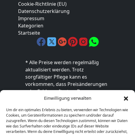
Cookie-Richtlinie (EU)
Datenschutzerklärung
Impressum
Kategorien
Startseite
* Alle Preise werden regelmäßig
aktualisiert werden. Trotz
sorgfältiger Pflege kann es
vorkommen, dass Preisänderungen
oder Fehler auftreten. Der
Einwilligung verwalten
endgültige Preis sowie die
Verfügbarkeit des Produkts sind
Um dir ein optimales Erlebnis zu bieten, verwenden wir Technologien wie
ausschließlich im jeweiligen Online-
Cookies, um Geräteinformationen zu speichern und/oder darauf
Shop des Anbieters verbindlich. Bitte
zuzugreifen. Wenn du diesen Technologien zustimmst, können wir Daten
wie das Surfverhalten oder eindeutige IDs auf dieser Website
überprüfe den Preis vor dem Kauf
verarbeiten. Wenn du deine Einwillligung nicht erteilst oder zurückziehst,
direkt beim Händler.