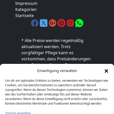
Impressum
Kategorien
Startseite
* Alle Preise werden regelmäßig
aktualisiert werden. Trotz
sorgfältiger Pflege kann es
vorkommen, dass Preisänderungen
oder Fehler auftreten. Der
Einwilligung verwalten
endgültige Preis sowie die
Verfügbarkeit des Produkts sind
Um dir ein optimales Erlebnis zu bieten, verwenden wir Technologien wie
ausschließlich im jeweiligen Online-
Cookies, um Geräteinformationen zu speichern und/oder darauf
Shop des Anbieters verbindlich. Bitte
zuzugreifen. Wenn du diesen Technologien zustimmst, können wir Daten
wie das Surfverhalten oder eindeutige IDs auf dieser Website
überprüfe den Preis vor dem Kauf
verarbeiten. Wenn du deine Einwillligung nicht erteilst oder zurückziehst,
direkt beim Händler.
können bestimmte Merkmale und Funktionen beeinträchtigt werden.
Dienste verwalten