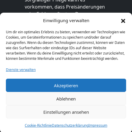
vorkommen, dass Preisänderungen
oder Fehler auftreten. Der
Einwilligung verwalten
endgültige Preis sowie die
Verfügbarkeit des Produkts sind
Um dir ein optimales Erlebnis zu bieten, verwenden wir Technologien wie
ausschließlich im jeweiligen Online-
Cookies, um Geräteinformationen zu speichern und/oder darauf
Shop des Anbieters verbindlich. Bitte
zuzugreifen. Wenn du diesen Technologien zustimmst, können wir Daten
wie das Surfverhalten oder eindeutige IDs auf dieser Website
überprüfe den Preis vor dem Kauf
verarbeiten. Wenn du deine Einwillligung nicht erteilst oder zurückziehst,
direkt beim Händler.
können bestimmte Merkmale und Funktionen beeinträchtigt werden.
Dienste verwalten
Akzeptieren
© 2026 GeschenkeFinden.com. Alle Rechte
vorbehalten.
Ablehnen
Einstellungen ansehen
Cookie-Richtlinie
Datenschutzerklärung
Impressum