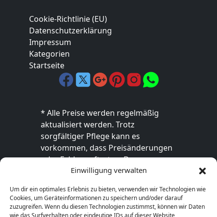
Cookie-Richtlinie (EU)
Datenschutzerklärung
Impressum
Kategorien
Startseite
* Alle Preise werden regelmäßig
aktualisiert werden. Trotz
sorgfältiger Pflege kann es
vorkommen, dass Preisänderungen
oder Fehler auftreten. Der
Einwilligung verwalten
endgültige Preis sowie die
Verfügbarkeit des Produkts sind
Um dir ein optimales Erlebnis zu bieten, verwenden wir Technologien wie
ausschließlich im jeweiligen Online-
Cookies, um Geräteinformationen zu speichern und/oder darauf
Shop des Anbieters verbindlich. Bitte
zuzugreifen. Wenn du diesen Technologien zustimmst, können wir Daten
wie das Surfverhalten oder eindeutige IDs auf dieser Website