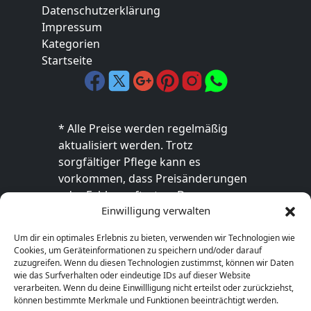
Datenschutzerklärung
Impressum
Kategorien
Startseite
* Alle Preise werden regelmäßig
aktualisiert werden. Trotz
sorgfältiger Pflege kann es
vorkommen, dass Preisänderungen
oder Fehler auftreten. Der
Einwilligung verwalten
endgültige Preis sowie die
Verfügbarkeit des Produkts sind
Um dir ein optimales Erlebnis zu bieten, verwenden wir Technologien wie
ausschließlich im jeweiligen Online-
Cookies, um Geräteinformationen zu speichern und/oder darauf
Shop des Anbieters verbindlich. Bitte
zuzugreifen. Wenn du diesen Technologien zustimmst, können wir Daten
wie das Surfverhalten oder eindeutige IDs auf dieser Website
überprüfe den Preis vor dem Kauf
verarbeiten. Wenn du deine Einwillligung nicht erteilst oder zurückziehst,
direkt beim Händler.
können bestimmte Merkmale und Funktionen beeinträchtigt werden.